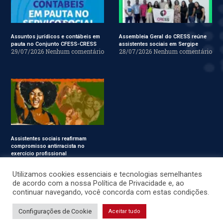
Assuntos jurídicos e contábeis em
Assembleia Geral do CRESS reúne
pauta no Conjunto CFESS-CRESS
assistentes sociais em Sergipe
29/07/2026
Nenhum comentário
28/07/2026
Nenhum comentário
Assistentes sociais reafirmam
compromisso antirracista no
exercício profissional
24/07/2026
Nenhum
comentário
Utilizamos cookies essenciais e tecnologias semelhantes
de acordo com a nossa Política de Privacidade e, ao
continuar navegando, você concorda com estas condições.
© CRESS-SE 2022. Todos os Direitos Reservados.
Configurações de Cookie
Aceitar tudo
Desenvolvido por
JSWEBMIDIA