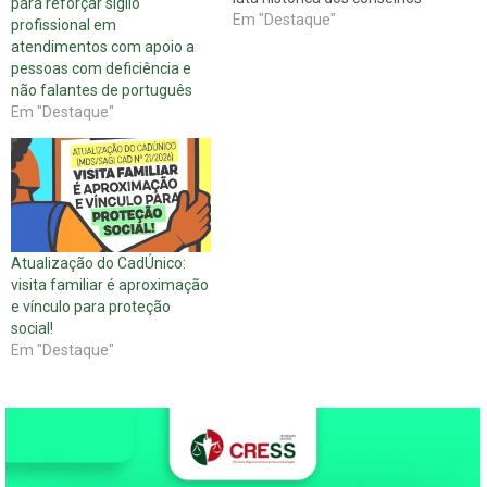
para reforçar sigilo
profissionais, frentes e
Em "Destaque"
profissional em
entidades da área da saúde
atendimentos com apoio a
contra o Projeto de Lei nº
pessoas com deficiência e
268/2002, que define o
não falantes de português
exercício da medicina
Em "Destaque"
(conhecido como “Ato
Médico”), deram…
Atualização do CadÚnico:
visita familiar é aproximação
e vínculo para proteção
social!
Em "Destaque"