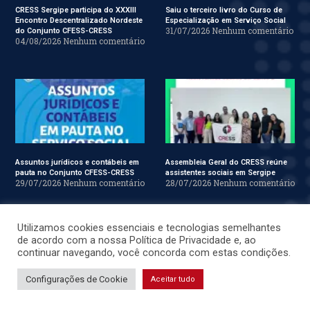
CRESS Sergipe participa do XXXIII
Saiu o terceiro livro do Curso de
Encontro Descentralizado Nordeste
Especialização em Serviço Social
31/07/2026
Nenhum comentário
do Conjunto CFESS-CRESS
04/08/2026
Nenhum comentário
Assuntos jurídicos e contábeis em
Assembleia Geral do CRESS reúne
pauta no Conjunto CFESS-CRESS
assistentes sociais em Sergipe
29/07/2026
Nenhum comentário
28/07/2026
Nenhum comentário
Utilizamos cookies essenciais e tecnologias semelhantes
de acordo com a nossa Política de Privacidade e, ao
continuar navegando, você concorda com estas condições.
Configurações de Cookie
Aceitar tudo
Assistentes sociais reafirmam