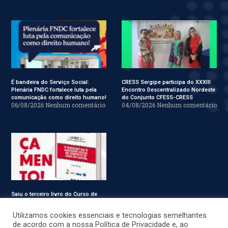
É bandeira do Serviço Social:
CRESS Sergipe participa do XXXIII
Plenária FNDC fortalece luta pela
Encontro Descentralizado Nordeste
comunicação como direito humano!
do Conjunto CFESS-CRESS
06/08/2026
Nenhum comentário
04/08/2026
Nenhum comentário
Saiu o terceiro livro do Curso de
Especialização em Serviço Social
31/07/2026
Nenhum comentário
Utilizamos cookies essenciais e tecnologias semelhantes
de acordo com a nossa Política de Privacidade e, ao