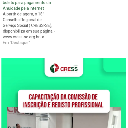
boleto para pagamento da
à necessidade de
Anuidade pela Internet
sincronização de dados e
A partir de agora, o 18º
informações pertinentes à
Conselho Regional de
geração do documento de…
Serviço Social ( CRESS-SE),
disponibiliza em sua página -
www.cress-se.org.br- o
boleto de anuência para
Em "Destaque"
todos os/ as Assistentes
Sociais. Para ter acesso ao
boleto basta clicar no canto
direito do site, na opção "
Imprima seu Boleto"
informando o nº…