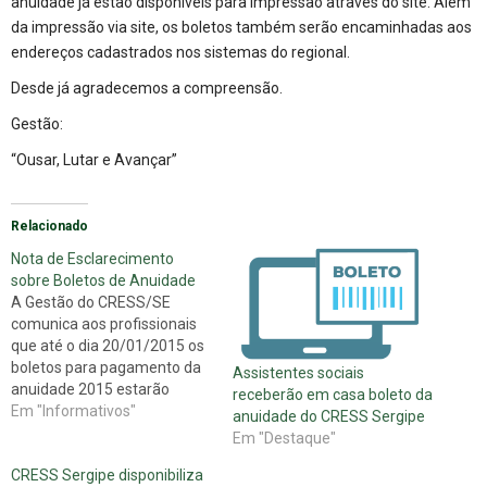
anuidade já estão disponíveis para impressão através do site. Além
da impressão via site, os boletos também serão encaminhadas aos
endereços cadastrados nos sistemas do regional.
Desde já agradecemos a compreensão.
Gestão:
“Ousar, Lutar e Avançar”
Relacionado
Nota de Esclarecimento
sobre Boletos de Anuidade
A Gestão do CRESS/SE
comunica aos profissionais
que até o dia 20/01/2015 os
boletos para pagamento da
Assistentes sociais
anuidade 2015 estarão
receberão em casa boleto da
disponíveis no site para
Em "Informativos"
anuidade do CRESS Sergipe
consulta e impressão. Tal
Em "Destaque"
prazo para disponibilização
CRESS Sergipe disponibiliza
dos boletos via site deve-se