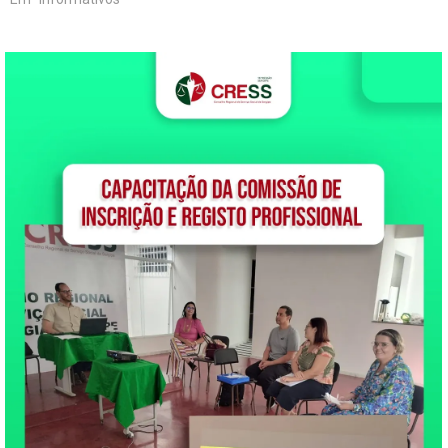
participando sem medo de
ser mulher! Em cada passo,
sob o sol quente da capital
sergipana, faixas eram
erguidas, tambores eram
rufados e as vozes saiam do
peito,…