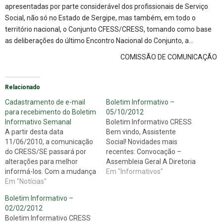
apresentadas por parte considerável dos profissionais de Serviço
Social, não só no Estado de Sergipe, mas também, em todo o
território nacional, o Conjunto CFESS/CRESS, tomando como base
as deliberações do último Encontro Nacional do Conjunto, a…
COMISSÃO DE COMUNICAÇÃO
Relacionado
Cadastramento de e-mail
Boletim Informativo –
para recebimento do Boletim
05/10/2012
Informativo Semanal
Boletim Informativo CRESS
A partir desta data
Bem vindo, Assistente
11/06/2010, a comunicação
Social! Novidades mais
do CRESS/SE passará por
recentes: Convocação –
alterações para melhor
Assembleia Geral A Diretoria
informá-los. Com a mudança
do Conselho Regional de
Em "Informativos"
do SITE do Conselho a partir
Em "Notícias"
Serviço Social da 18ª Região,
deste mês, em JULHO o
Gestão “Unir Forças para
Boletim Informativo –
envio do Boletim Informativo
Avançar nas Lutas”, no uso
02/02/2012
Semanal será automático,
de suas atribuições, em
Boletim Informativo CRESS
feito pelo próprio site. Logo,
conformidade com o Artigo