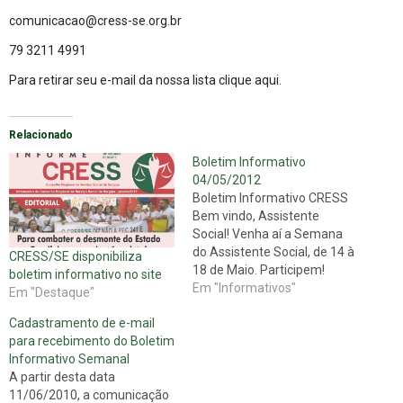
comunicacao@cress-se.org.br
79 3211 4991
Para retirar seu e-mail da nossa lista
clique aqui
.
Relacionado
Boletim Informativo
04/05/2012
Boletim Informativo CRESS
Bem vindo, Assistente
Social! Venha aí a Semana
do Assistente Social, de 14 à
CRESS/SE disponibiliza
18 de Maio. Participem!
boletim informativo no site
Novidades mais recentes:
Em "Informativos"
Em "Destaque"
Serviço Social se faz na luta!
Cadastramento de e-mail
“As condições de vida e
para recebimento do Boletim
trabalho no Brasil e no
Informativo Semanal
mundo se deterioram ao
A partir desta data
passo que avança a crise
11/06/2010, a comunicação
capitalista;…