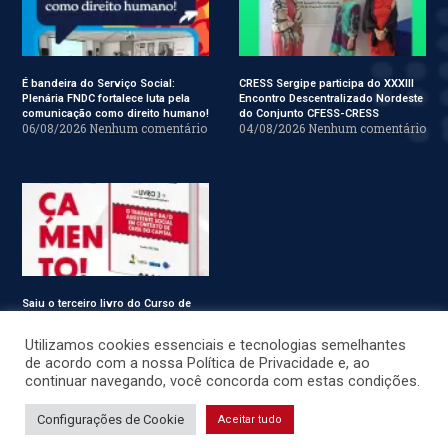
É bandeira do Serviço Social:
CRESS Sergipe participa do XXXIII
Plenária FNDC fortalece luta pela
Encontro Descentralizado Nordeste
comunicação como direito humano!
do Conjunto CFESS-CRESS
06/08/2026
Nenhum comentário
04/08/2026
Nenhum comentário
Saiu o terceiro livro do Curso de
Especialização em Serviço Social
31/07/2026
Nenhum comentário
Utilizamos cookies essenciais e tecnologias semelhantes
de acordo com a nossa Política de Privacidade e, ao
continuar navegando, você concorda com estas condições.
© CRESS-SE 2022. Todos os Direitos Reservados.
Configurações de Cookie
Aceitar tudo
Desenvolvido por
JSWEBMIDIA