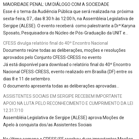
MAIORIDADE PENAL: UM DIÁLOGO COM A SOCIEDADE
Esse é o tema da Audiência Pública que será realizada na próxima
sexta-feira, 07 , das 8:30 h às 12:00 h, na Assembleia Legislativa de
Sergipe (ALESE). O evento receberá como palestrante a Drª Karyna
Sposato, Pesquisadora do Núcleo de Pós-Graduação da UNIT e…
CFESS divulga relatório final do 40º Encontro Nacional
Documento reúne todas as deliberações, moções e resoluções
aprovados pelo Conjunto CFESS-CRESS no evento
Já está disponível para download o relatório final do 40º Encontro
Nacional CFESS-CRESS, evento realizado em Brasília (DF) entre os
dias 8 e 11 de setembro.
O documento apresenta todas as deliberações aprovadas…
ASSISTENTES SOCIAIS EM SERGIPE RECEBEM IMPORTANTE
APOIO NA LUTA PELO RECONHECIMENTO E CUMPRIMENTO DA LEI
12.317/10
Assembléia Legislativa de Sergipe (ALESE) aprova Moções de
Apelo à conquista dos/as Assistentes Sociais
Na última semana o CRESS/SE recebeu duas importantes Moções