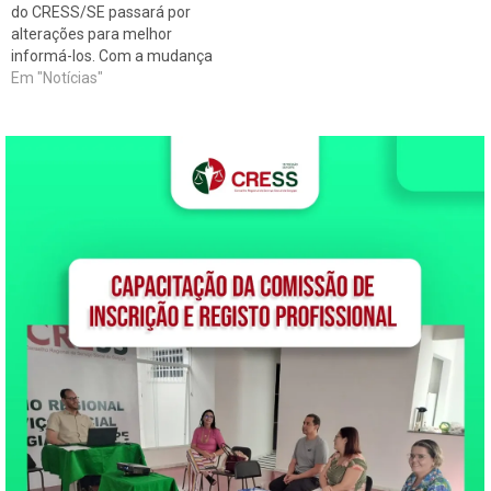
do CRESS/SE passará por
alterações para melhor
informá-los. Com a mudança
do SITE do Conselho a partir
Em "Notícias"
deste mês, em JULHO o
envio do Boletim Informativo
Semanal será automático,
feito pelo próprio site. Logo,
solicitamos a TODOS os
interessados no
recebimento do mesmo,…