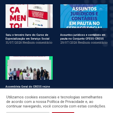
Saiu o terceiro livro do Curso de
Assuntos jurídicos e contábeis em
Especialização em Serviço Social
pauta no Conjunto CFESS-CRESS
31/07/2026
Nenhum comentário
29/07/2026
Nenhum comentário
Assembleia Geral do CRESS reúne
assistentes sociais em Sergipe
28/07/2026
Nenhum comentário
Utilizamos cookies essenciais e tecnologias semelhantes
de acordo com a nossa Política de Privacidade e, ao
continuar navegando, você concorda com estas condições.
© CRESS-SE 2022. Todos os Direitos Reservados.