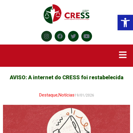
Abr
AVISO: A internet do CRESS foi restabelecida
Destaque
,
Notícias
19/01/2026