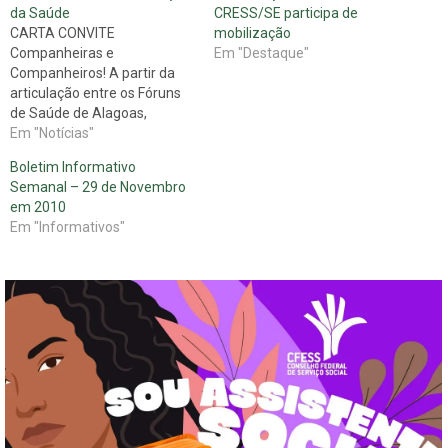
da Saúde
CRESS/SE participa de
CARTA CONVITE
mobilização
Companheiras e
Em "Destaque"
Companheiros! A partir da
articulação entre os Fóruns
de Saúde de Alagoas,
Paraná, Rio de Janeiro, São
Em "Notícias"
Paulo e Londrina que atuam
Boletim Informativo
em defesa do SUS criou-se a
Semanal – 29 de Novembro
“Frente Nacional contra as
em 2010
Organizações Sociais: pela
Em "Informativos"
procedência da ADIN
1.923/98” que congrega
Movimentos Populares,
Sindicatos, Trabalhadores do
setor…