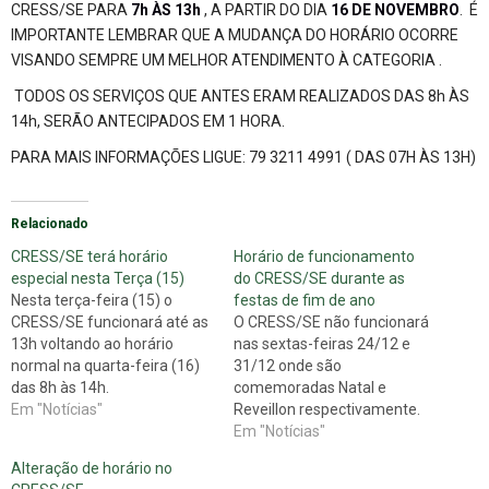
CRESS/SE PARA
7h ÀS 13h
, A PARTIR DO DIA
16 DE NOVEMBRO
. É
IMPORTANTE LEMBRAR QUE A MUDANÇA DO HORÁRIO OCORRE
VISANDO SEMPRE UM MELHOR ATENDIMENTO À CATEGORIA .
TODOS OS SERVIÇOS QUE ANTES ERAM REALIZADOS DAS 8h ÀS
14h, SERÃO ANTECIPADOS EM 1 HORA.
PARA MAIS INFORMAÇÕES LIGUE: 79 3211 4991 ( DAS 07H ÀS 13H)
Relacionado
CRESS/SE terá horário
Horário de funcionamento
especial nesta Terça (15)
do CRESS/SE durante as
Nesta terça-feira (15) o
festas de fim de ano
CRESS/SE funcionará até as
O CRESS/SE não funcionará
13h voltando ao horário
nas sextas-feiras 24/12 e
normal na quarta-feira (16)
31/12 onde são
das 8h às 14h.
comemoradas Natal e
Em "Notícias"
Reveillon respectivamente.
Voltando ao seu horário de
Em "Notícias"
atendimento normal nas
Alteração de horário no
Segundas-feiras das 07h às