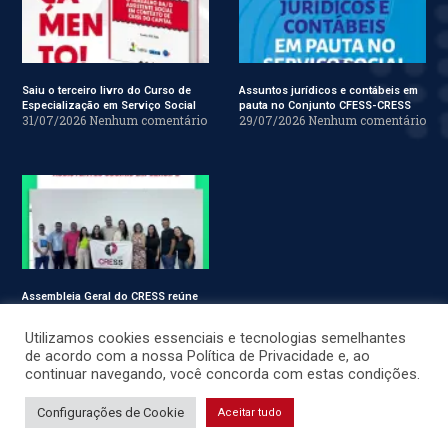
Saiu o terceiro livro do Curso de
Assuntos jurídicos e contábeis em
Especialização em Serviço Social
pauta no Conjunto CFESS-CRESS
31/07/2026
Nenhum comentário
29/07/2026
Nenhum comentário
Assembleia Geral do CRESS reúne
assistentes sociais em Sergipe
28/07/2026
Nenhum comentário
Utilizamos cookies essenciais e tecnologias semelhantes
de acordo com a nossa Política de Privacidade e, ao
continuar navegando, você concorda com estas condições.
© CRESS-SE 2022. Todos os Direitos Reservados.
Configurações de Cookie
Aceitar tudo
Desenvolvido por
JSWEBMIDIA