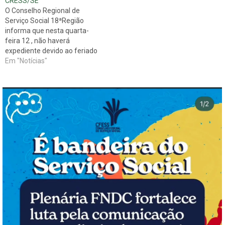
CRESS/SE
13h. BOAS FESTAS!
O Conselho Regional de
Serviço Social 18ªRegião
informa que nesta quarta-
feira 12 , não haverá
expediente devido ao feriado
de Nossa Senhora
Em "Notícias"
Aparecida, padroeira do
Brasil. O CRESS retorna as
atividade na quinta-feira 13,
das 7h às 13h .