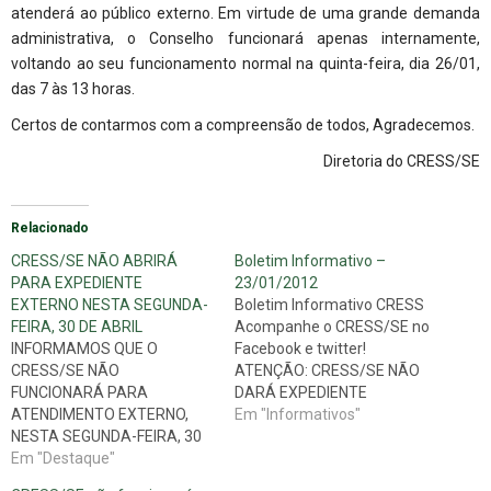
atenderá ao público externo. Em virtude de uma grande demanda
administrativa, o Conselho funcionará apenas internamente,
voltando ao seu funcionamento normal na quinta-feira, dia 26/01,
das 7 às 13 horas.
Certos de contarmos com a compreensão de todos, Agradecemos.
Diretoria do CRESS/SE
Relacionado
CRESS/SE NÃO ABRIRÁ
Boletim Informativo –
PARA EXPEDIENTE
23/01/2012
EXTERNO NESTA SEGUNDA-
Boletim Informativo CRESS
FEIRA, 30 DE ABRIL
Acompanhe o CRESS/SE no
INFORMAMOS QUE O
Facebook e twitter!
CRESS/SE NÃO
ATENÇÃO: CRESS/SE NÃO
FUNCIONARÁ PARA
DARÁ EXPEDIENTE
ATENDIMENTO EXTERNO,
EXTERNO NESTA QUARTA-
Em "Informativos"
NESTA SEGUNDA-FEIRA, 30
FEIRA Excepcionalmente, o
DE ABRIL. O EXPEDIENTE
Em "Destaque"
Cress/SE, nesta quarta-
SERÁ PARA
feira, dia 25/01, NÃO