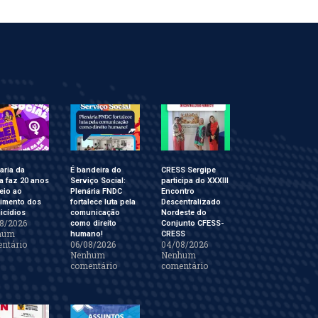
aria da
É bandeira do
CRESS Sergipe
a faz 20 anos
Serviço Social:
participa do XXXIII
eio ao
Plenária FNDC
Encontro
cimento dos
fortalece luta pela
Descentralizado
icídios
comunicação
Nordeste do
8/2026
como direito
Conjunto CFESS-
hum
humano!
CRESS
ntário
06/08/2026
04/08/2026
Nenhum
Nenhum
comentário
comentário