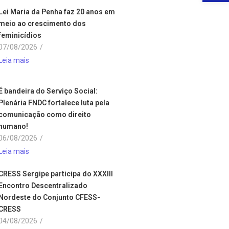
Lei Maria da Penha faz 20 anos em
meio ao crescimento dos
feminicídios
07/08/2026
/
Leia mais
É bandeira do Serviço Social:
Plenária FNDC fortalece luta pela
comunicação como direito
humano!
06/08/2026
/
Leia mais
CRESS Sergipe participa do XXXIII
Encontro Descentralizado
Nordeste do Conjunto CFESS-
CRESS
04/08/2026
/