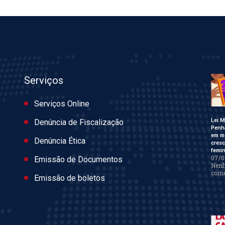
Serviços
Serviços Online
Lei M
Denúncia de Fiscalização
Penh
em m
Denúncia Ética
cres
femin
07/0
Emissão de Documentos
Nen
come
Emissão de boletos