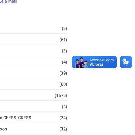
Leia mais
(2)
(61)
(3)
(4)
(39)
(60)
(1675)
(4)
nto CFESS-CRESS
(24)
rsos
(32)