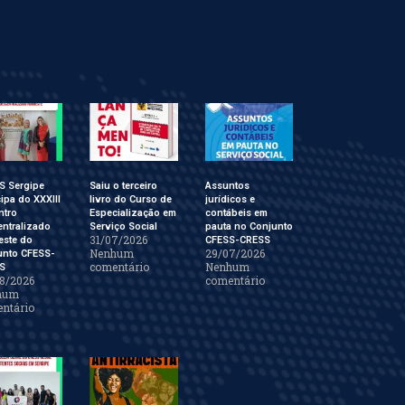
S Sergipe
Saiu o terceiro
Assuntos
cipa do XXXIII
livro do Curso de
jurídicos e
ntro
Especialização em
contábeis em
ntralizado
Serviço Social
pauta no Conjunto
31/07/2026
este do
CFESS-CRESS
Nenhum
29/07/2026
unto CFESS-
comentário
Nenhum
S
8/2026
comentário
hum
ntário