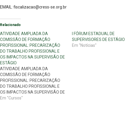
EMAIL:
fiscalizacao@cress-se.org.br
Relacionado
ATIVIDADE AMPLIADA DA
I FÓRUM ESTADUAL DE
COMISSÃO DE FORMAÇÃO
SUPERVISORES DE ESTÁGIO
PROFISSIONAL: PRECARIZAÇÃO
Em "Notícias"
DO TRABALHO PROFISSIONAL E
OS IMPACTOS NA SUPERVISÃO DE
ESTÁGIO
ATIVIDADE AMPLIADA DA
COMISSÃO DE FORMAÇÃO
PROFISSIONAL: PRECARIZAÇÃO
DO TRABALHO PROFISSIONAL E
OS IMPACTOS NA SUPERVISÃO DE
ESTÁGIO DATA: 19/11/2013
Em "Cursos"
LOCAL: Auditório da OAB Sergipe
localizado à Praça Camerino, nº 75,
Centro. PROGRAMAÇÃO 8h30:
MESA DE ABERTURA
Representações CRESS/SE, UFS,