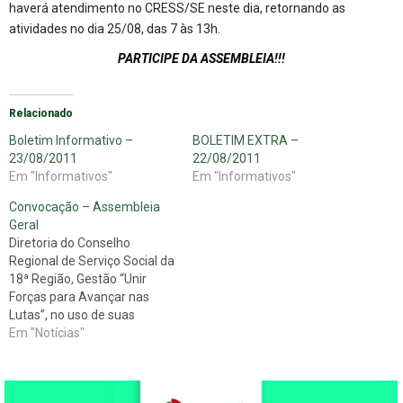
haverá atendimento no CRESS/SE neste dia, retornando as
atividades no dia 25/08, das 7 às 13h.
PARTICIPE DA ASSEMBLEIA!!!
Relacionado
Boletim Informativo –
BOLETIM EXTRA –
23/08/2011
22/08/2011
Em "Informativos"
Em "Informativos"
Convocação – Assembleia
Geral
Diretoria do Conselho
Regional de Serviço Social da
18ª Região, Gestão “Unir
Forças para Avançar nas
Lutas”, no uso de suas
atribuições, em
Em "Notícias"
conformidade com o Artigo
7º, do Regimento Interno do
CRESS/SE, convoca todos