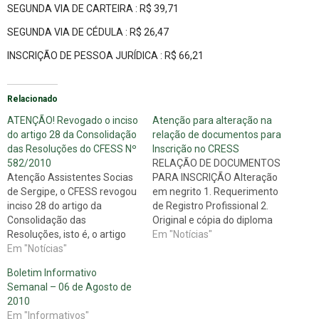
SEGUNDA VIA DE CARTEIRA : R$ 39,71
SEGUNDA VIA DE CÉDULA : R$ 26,47
INSCRIÇÃO DE PESSOA JURÍDICA : R$ 66,21
Relacionado
ATENÇÃO! Revogado o inciso
Atenção para alteração na
do artigo 28 da Consolidação
relação de documentos para
das Resoluções do CFESS Nº
Inscrição no CRESS
582/2010
RELAÇÃO DE DOCUMENTOS
Atenção Assistentes Socias
PARA INSCRIÇÃO Alteração
de Sergipe, o CFESS revogou
em negrito 1. Requerimento
inciso 28 do artigo da
de Registro Profissional 2.
Consolidação das
Original e cópia do diploma
Resoluções, isto é, o artigo
de Bacharel em curso de
Em "Notícias"
que diz respeito aos
Em "Notícias"
graduação em Serviço
DOCUMENTOS EXIGIDOS
Social, oficialmente
Boletim Informativo
PARA INSCRIÇÃO NOS
reconhecido, expedido por
Semanal – 06 de Agosto de
CRESS'S. Leia abaixo a
estabelecimento de ensino
2010
publicação no Diário Oficial e
superior existente no país,
Em "Informativos"