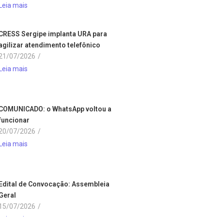
Leia mais
CRESS Sergipe implanta URA para
agilizar atendimento telefônico
21/07/2026
/
Leia mais
COMUNICADO: o WhatsApp voltou a
funcionar
20/07/2026
/
Leia mais
Edital de Convocação: Assembleia
Geral
15/07/2026
/