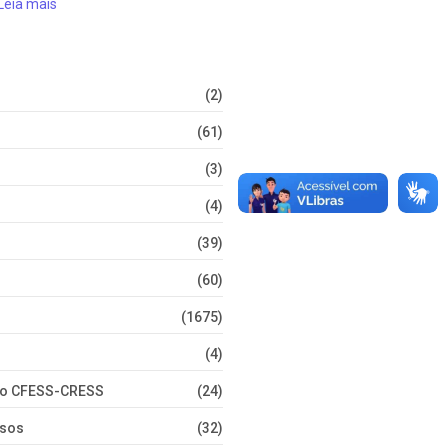
Leia mais
(2)
(61)
(3)
(4)
(39)
(60)
(1675)
(4)
nto CFESS-CRESS
(24)
rsos
(32)