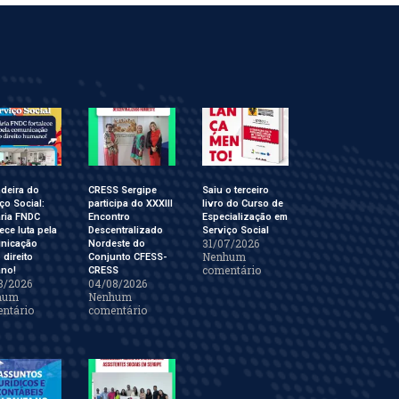
deira do
CRESS Sergipe
Saiu o terceiro
ço Social:
participa do XXXIII
livro do Curso de
ária FNDC
Encontro
Especialização em
lece luta pela
Descentralizado
Serviço Social
31/07/2026
nicação
Nordeste do
Nenhum
direito
Conjunto CFESS-
comentário
no!
CRESS
8/2026
04/08/2026
hum
Nenhum
ntário
comentário