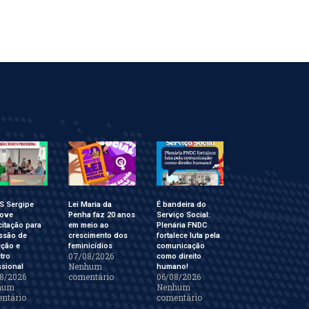
S Sergipe
Lei Maria da
É bandeira do
ove
Penha faz 20 anos
Serviço Social:
itação para
em meio ao
Plenária FNDC
ssão de
crescimento dos
fortalece luta pela
ição e
feminicídios
comunicação
07/08/2026
tro
como direito
Nenhum
ssional
humano!
8/2026
comentário
06/08/2026
hum
Nenhum
ntário
comentário