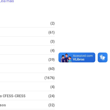
Leia mais
(2)
(61)
(3)
(4)
(39)
(60)
(1676)
(4)
nto CFESS-CRESS
(24)
rsos
(32)