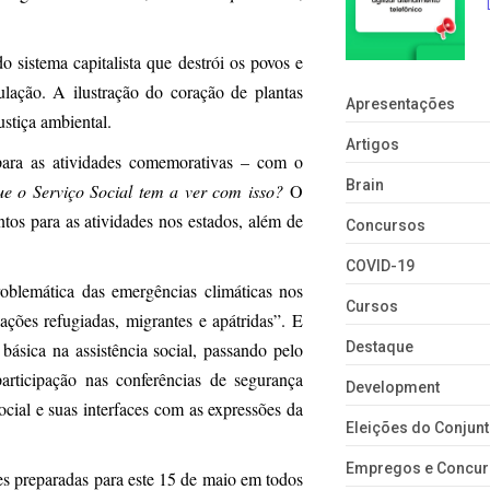
do sistema capitalista que destrói os povos e
ação. A ilustração do coração de plantas
Apresentações
ustiça ambiental.
Artigos
ra as atividades comemorativas – com o
Brain
ue o Serviço Social tem a ver com isso?
O
tos para as atividades nos estados, além de
Concursos
COVID-19
blemática das emergências climáticas nos
Cursos
ações refugiadas, migrantes e apátridas”. E
básica na assistência social, passando pelo
Destaque
participação nas conferências de segurança
Development
ocial e suas interfaces com as expressões da
Eleições do Conju
Empregos e Concu
ades preparadas para este 15 de maio em todos