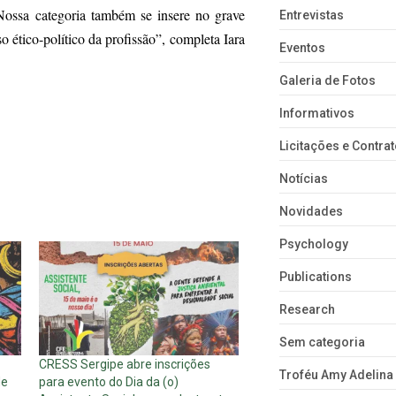
 Nossa categoria também se insere no grave
Entrevistas
ético-político da profissão”, completa Iara
Eventos
Galeria de Fotos
Informativos
Licitações e Contra
Notícias
Novidades
Psychology
Publications
Research
Sem categoria
CRESS Sergipe abre inscrições
Troféu Amy Adelina
de
para evento do Dia da (o)