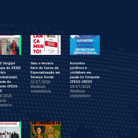
S Sergipe
Saiu o terceiro
Assuntos
cipa do XXXIII
livro do Curso de
jurídicos e
ntro
Especialização em
contábeis em
ntralizado
Serviço Social
pauta no Conjunto
31/07/2026
este do
CFESS-CRESS
Nenhum
29/07/2026
unto CFESS-
comentário
Nenhum
S
8/2026
comentário
hum
ntário