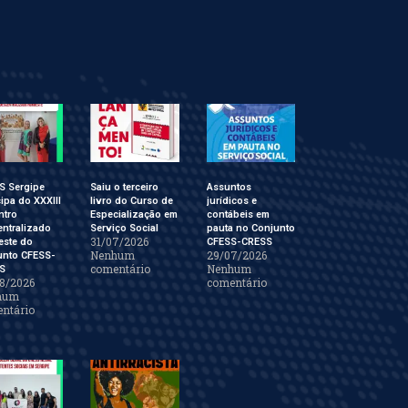
S Sergipe
Saiu o terceiro
Assuntos
cipa do XXXIII
livro do Curso de
jurídicos e
ntro
Especialização em
contábeis em
ntralizado
Serviço Social
pauta no Conjunto
31/07/2026
este do
CFESS-CRESS
Nenhum
29/07/2026
unto CFESS-
comentário
Nenhum
S
8/2026
comentário
hum
ntário