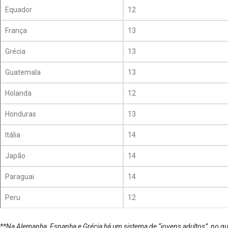
Equador
12
França
13
Grécia
13
Guatemala
13
Holanda
12
Honduras
13
Itália
14
Japão
14
Paraguai
14
Peru
12
**Na Alemanha, Espanha e Grécia há um sistema de “jovens adultos”, no 