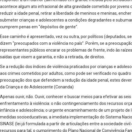
acontece algum ato infracional de alta gravidade cometido por jovens c
reduzir a idade penal, retirar a liberdade de meninos e meninas, encher 
submeter crianças e adolescentes a condições degradantes e subuman
cumprem penas em “depósitos de gente”.
Esse caminho é apresentado, vez ou outra, por políticos (deputados, s
dizem “preocupados com a violência no país”. Porém, se a preocupação f
representantes públicos encarar os problemas de frente, indo às raíze
saídas que visem a garantia, e não a retirada, de direitos.
Se a redução dos índices de violência praticados por crianças e adol
aos crimes cometidos por adultos, como pode ser verificado no quadro 1,
preocupação dos que defendem a redução da idade penal, estes deveri
da Criança e do Adolescente (Conanda)
Apenas ouvir, não. Ouvir, conhecer e buscar meios para efetivar as se
enfrentamento à violência: o não contingenciamento dos recursos orçam
infância e adolescência; o urgente encaminhamento de um projeto de 
medidas socioeducativas; a imediata implementação do Sistema Naci
SINASE (lei já formulada a partir de articulações entre a sociedade civil
recursos para tal; o cumprimento do Plano Nacional de Convivência Fami