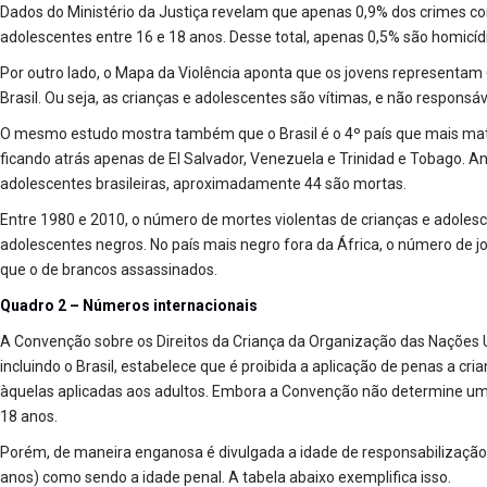
Dados do Ministério da Justiça revelam que apenas 0,9% dos crimes co
adolescentes entre 16 e 18 anos. Desse total, apenas 0,5% são homicídi
Por outro lado, o Mapa da Violência aponta que os jovens representam
Brasil. Ou seja, as crianças e adolescentes são vítimas, e não responsá
O mesmo estudo mostra também que o Brasil é o 4º país que mais mat
ficando atrás apenas de El Salvador, Venezuela e Trinidad e Tobago. A
adolescentes brasileiras, aproximadamente 44 são mortas.
Entre 1980 e 2010, o número de mortes violentas de crianças e adolesc
adolescentes negros. No país mais negro fora da África, o número de 
que o de brancos assassinados.
Quadro 2 – Números internacionais
A Convenção sobre os Direitos da Criança da Organização das Nações Un
incluindo o Brasil, estabelece que é proibida a aplicação de penas a cri
àquelas aplicadas aos adultos. Embora a Convenção não determine um
18 anos.
Porém, de maneira enganosa é divulgada a idade de responsabilização 
anos) como sendo a idade penal. A tabela abaixo exemplifica isso.