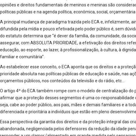
opiniões e direitos fundamentais de meninos e meninas são conside
políticas públicas e na agenda política, econômica, social, orçamentária
A principal mudança de paradigma trazida pelo ECA e, infelizmente, a
difundida pela mídia e pouco efetivada pelo poder público é, sem dúvida
do estatuto determina que “é dever da família, da comunidade, da soci
assegurar, com ABSOLUTA PRIORIDADE, a efetivação dos direitos refere
educação, ao esporte, ao lazer, à profissionalização, à cultura, à dignid
familiar e comunitária”.
Ao estabelecer esse conceito, o ECA aponta que os direitos e a proteç
prioridade absoluta nas políticas públicas de educação e saúde, nas açõ
orçamentos públicos, nos conteúdos da televisão e do rádio, etc…
O artigo 4º do ECA também rompe com o modelo de centralização do p
afirmar que a proteção desses segmentos é uma co-responsabilidade d
seja, cabe ao poder público, aos pais, mães e demais familiares e a tod
diferenciada e prioritária a indivíduos que estão em pleno desenvolvimen
Essa perspectiva da garantia dos direitos e da proteção integral das cr
abandonada, negligenciada pelos defensores da redução da idade penal
responder a um clamor (alimentado em grande medida pelo sensaciona