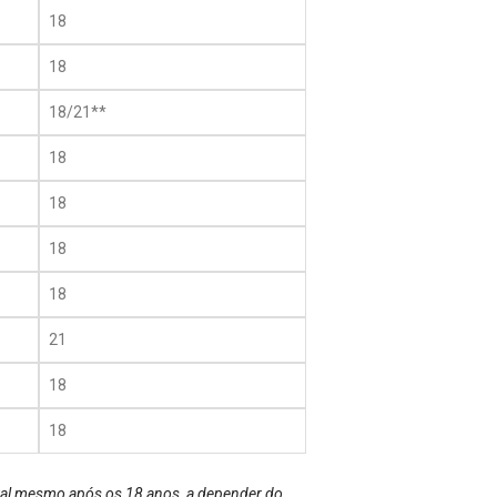
18
18
18/21**
18
18
18
18
21
18
18
qual mesmo após os 18 anos, a depender do