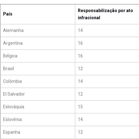
Responsabilização por ato
País
infracional
Alemanha
14
Argentina
16
Bélgica
16
Brasil
12
Colômbia
14
El Salvador
12
Eslováquia
15
Eslovênia
14
Espanha
12