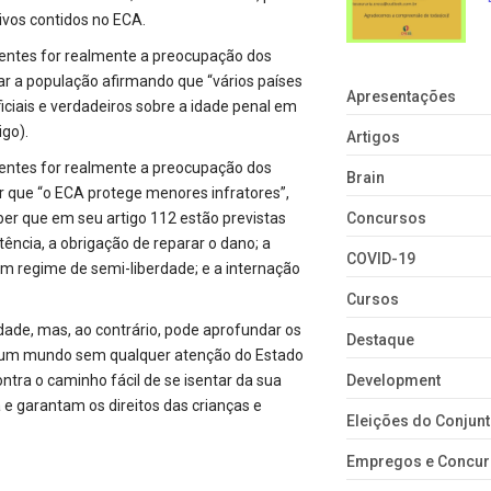
ivos contidos no ECA.
scentes for realmente a preocupação dos
r a população afirmando que “vários países
Apresentações
ciais e verdadeiros sobre a idade penal em
igo).
Artigos
scentes for realmente a preocupação dos
Brain
r que “o ECA protege menores infratores”,
aber que em seu artigo 112 estão previstas
Concursos
ência, a obrigação de reparar o dano; a
COVID-19
em regime de semi-liberdade; e a internação
Cursos
dade, mas, ao contrário, pode aprofundar os
Destaque
om um mundo sem qualquer atenção do Estado
ontra o caminho fácil de se isentar da sua
Development
a e garantam os direitos das crianças e
Eleições do Conju
Empregos e Concu