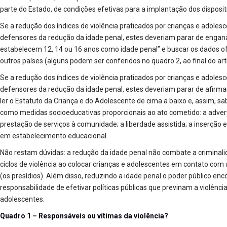
parte do Estado, de condições efetivas para a implantação dos disposit
Se a redução dos índices de violência praticados por crianças e adole
defensores da redução da idade penal, estes deveriam parar de engana
estabelecem 12, 14 ou 16 anos como idade penal” e buscar os dados ofi
outros países (alguns podem ser conferidos no quadro 2, ao final do art
Se a redução dos índices de violência praticados por crianças e adole
defensores da redução da idade penal, estes deveriam parar de afirma
ler o Estatuto da Criança e do Adolescente de cima a baixo e, assim, s
como medidas socioeducativas proporcionais ao ato cometido: a advert
prestação de serviços à comunidade; a liberdade assistida; a inserção 
em estabelecimento educacional.
Não restam dúvidas: a redução da idade penal não combate a criminali
ciclos de violência ao colocar crianças e adolescentes em contato c
(os presídios). Além disso, reduzindo a idade penal o poder público enc
responsabilidade de efetivar políticas públicas que previnam a violênci
adolescentes.
Quadro 1 – Responsáveis ou vítimas da violência?