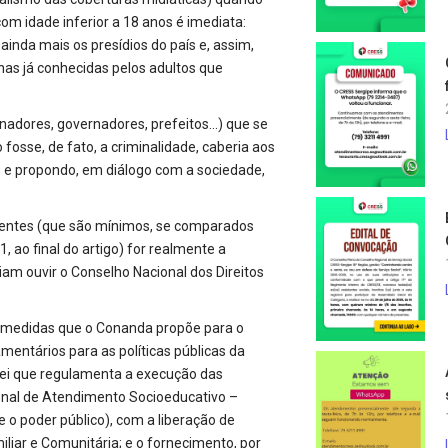
om idade inferior a 18 anos é imediata:
ainda mais os presídios do país e, assim,
as já conhecidas pelos adultos que
enadores, governadores, prefeitos…) que se
osse, de fato, a criminalidade, caberia aos
s e propondo, em diálogo com a sociedade,
escentes (que são mínimos, se comparados
 ao final do artigo) for realmente a
am ouvir o Conselho Nacional dos Direitos
is medidas que o Conanda propõe para o
entários para as políticas públicas da
lei que regulamenta a execução das
onal de Atendimento Socioeducativo –
 e o poder público), com a liberação de
liar e Comunitária; e o fornecimento, por