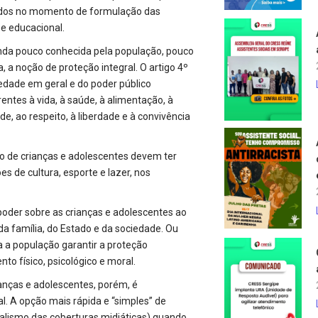
rados no momento de formulação das
 e educacional.
inda pouco conhecida pela população, pouco
, a noção de proteção integral. O artigo 4º
edade em geral e do poder público
ntes à vida, à saúde, à alimentação, à
ade, ao respeito, à liberdade e à convivência
ão de crianças e adolescentes devem ter
es de cultura, esporte e lazer, nos
oder sobre as crianças e adolescentes ao
a família, do Estado e da sociedade. Ou
a a população garantir a proteção
to físico, psicológico e moral.
ianças e adolescentes, porém, é
. A opção mais rápida e “simples” de
lismo das coberturas midiáticas) quando