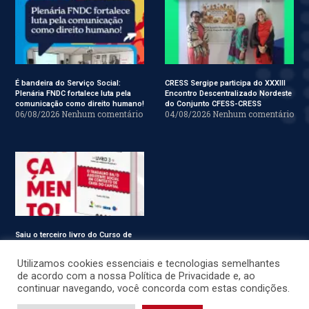
É bandeira do Serviço Social:
CRESS Sergipe participa do XXXIII
Plenária FNDC fortalece luta pela
Encontro Descentralizado Nordeste
comunicação como direito humano!
do Conjunto CFESS-CRESS
06/08/2026
Nenhum comentário
04/08/2026
Nenhum comentário
Saiu o terceiro livro do Curso de
Especialização em Serviço Social
31/07/2026
Nenhum comentário
Utilizamos cookies essenciais e tecnologias semelhantes
de acordo com a nossa Política de Privacidade e, ao
continuar navegando, você concorda com estas condições.
© CRESS-SE 2022. Todos os Direitos Reservados.