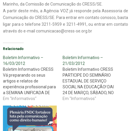
Marinho, da Comissão de Comunicação do CRESS/SE.
A partir deste mês, a Agência VOZ já responde pela Assessoria de
Comunicação do CRESS/SE. Para entrar em contato conosco, basta
ligar para o telefone 3211-5959 e 3211-4991, ou entrar em contato
através do e-mail comunicacao@cress-se.org.br
Relacionado
Boletim Informativo –
Boletim Informativo –
16/03/2012
21/03/2012
Boletim Informativo CRESS
Boletim Informativo CRESS
Vá preparando os seus
PARTICIPE DO SEMINÁRIO
artigos e relatos de
ESTADUAL DE SERVIÇO
experiência profissional para
SOCIAL NA EDUCAÇÃO! DAI
a SEMANA UNIFICADA DE
24 DE MARÇO, SÁBADO, NO
SERVIÇO SOCIAL Novidades
Em "Informativos"
AUDITÓRIO DO IFES.
Em "Informativos"
mais recentes: CRESS-SE
Novidades mais recentes:
marca presença em
Movimentos Sociais se
Workshop e Seminário
únem na luta contra o
Internacional sobre os
racismo com Ato Público:
fundamentos do Serviço
VAMOS À LUTA CONTRA O