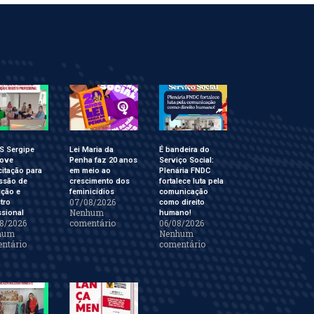
S Sergipe
Lei Maria da
É bandeira do
ove
Penha faz 20 anos
Serviço Social:
itação para
em meio ao
Plenária FNDC
ssão de
crescimento dos
fortalece luta pela
ição e
feminicídios
comunicação
07/08/2026
tro
como direito
Nenhum
ssional
humano!
8/2026
comentário
06/08/2026
hum
Nenhum
ntário
comentário