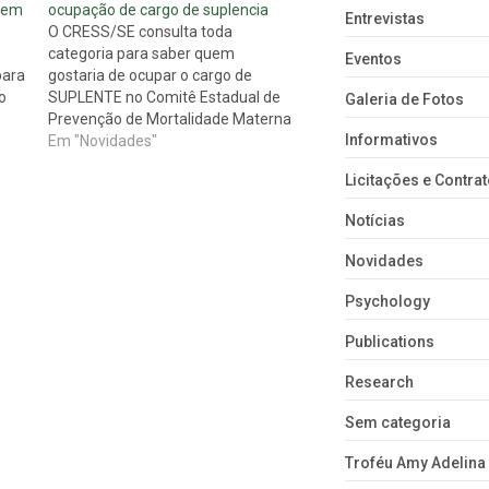
 tem
ocupação de cargo de suplencia
Entrevistas
O CRESS/SE consulta toda
categoria para saber quem
Eventos
para
gostaria de ocupar o cargo de
o
SUPLENTE no Comitê Estadual de
Galeria de Fotos
Prevenção de Mortalidade Materna
Informativos
Infantil. Interessados, favor entrar
Em "Novidades"
em contato com o Conselho
Licitações e Contra
através do número 79 3211 4991
das 08h às 14h de segunda a
Notícias
sexta-feira.
Novidades
Psychology
Publications
Research
Sem categoria
Troféu Amy Adelina