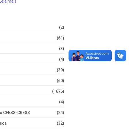
Leia mais
(2)
(61)
(3)
(4)
(39)
(60)
(1676)
(4)
nto CFESS-CRESS
(24)
rsos
(32)