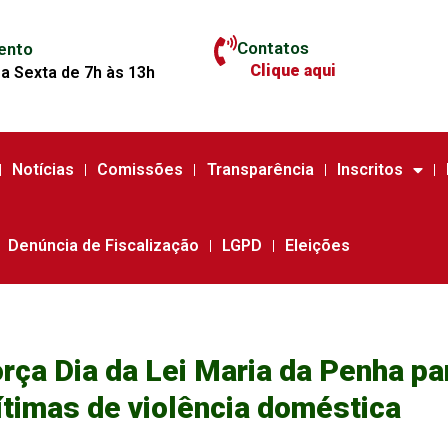
Contatos
ento
Clique aqui
a Sexta de 7h às 13h
Notícias
Comissões
Transparência
Inscritos
Denúncia de Fiscalização
LGPD
Eleições
rça Dia da Lei Maria da Penha pa
ítimas de violência doméstica