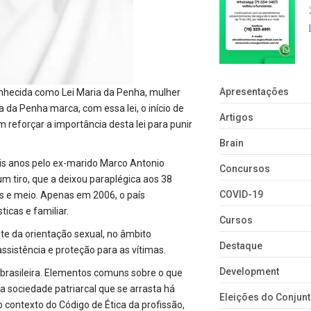
Apresentações
onhecida como Lei Maria da Penha, mulher
 da Penha marca, com essa lei, o início de
Artigos
 reforçar a importância desta lei para punir
Brain
is anos pelo ex-marido Marco Antonio
Concursos
um tiro, que a deixou paraplégica aos 38
COVID-19
os e meio. Apenas em 2006, o país
icas e familiar.
Cursos
nte da orientação sexual, no âmbito
Destaque
ssistência e proteção para as vítimas.
Development
 brasileira. Elementos comuns sobre o que
 sociedade patriarcal que se arrasta há
Eleições do Conju
o contexto do Código de Ética da profissão,