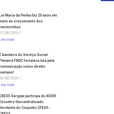
Lei Maria da Penha faz 20 anos em
meio ao crescimento dos
feminicídios
07/08/2026
/
Leia mais
É bandeira do Serviço Social:
Plenária FNDC fortalece luta pela
comunicação como direito
humano!
06/08/2026
/
Leia mais
CRESS Sergipe participa do XXXIII
Encontro Descentralizado
Nordeste do Conjunto CFESS-
CRESS