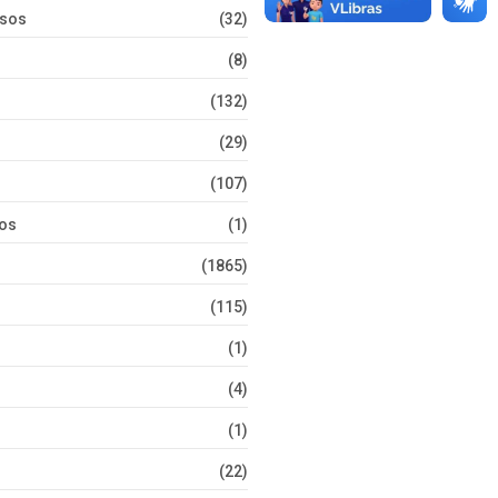
rsos
(32)
(8)
(132)
(29)
(107)
tos
(1)
(1865)
(115)
(1)
(4)
(1)
(22)