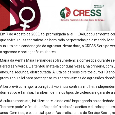
Em 7 de Agosto de 2006, foi promulgada a lei 11.340, popularmente c
que sofreu duas tentativas de homicídio perpetradas pelo marido. Maria
sua luta pela condenação do agressor. Nesta data, o CRESS Sergipe vem
o agressor e proteger às mulheres.
Maria da Penha Maia Fernandes sofreu violência doméstica durante se
Heredias Viveros. Ele tentou matá-la por duas vezes, na primeira, com 
anos, na segunda, eletrocutada. A luta pelos seus direitos durou 19 an
promulgou a lei para proteger as mulheres vítimas de agressões domést
A Lei prevê com rigor a punição à violência contra a mulher, independe
doméstico e familiar. Também define os tipos de violência e garante à a
A cultura machista, infelizmente, ainda está impregnada na sociedade
“homem pode” e “mulher não pode” ainda são aceitos e ditados por uma
anos. Com isso, é essencial que os/as profissionais do Serviço Social, n