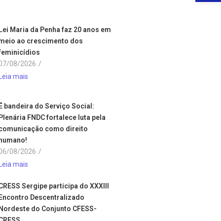
Lei Maria da Penha faz 20 anos em
meio ao crescimento dos
feminicídios
07/08/2026
/
Leia mais
É bandeira do Serviço Social:
Plenária FNDC fortalece luta pela
comunicação como direito
humano!
06/08/2026
/
Leia mais
CRESS Sergipe participa do XXXIII
Encontro Descentralizado
Nordeste do Conjunto CFESS-
CRESS