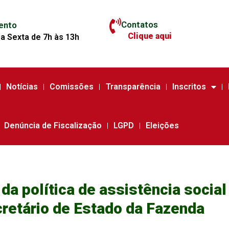
Contatos
ento
Clique aqui
a Sexta de 7h às 13h
Notícias
Comissões
Transparência
Inscritos
Denúncia de Fiscalização
LGPD
Eleições
a política de assistência social
cretário de Estado da Fazenda