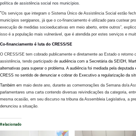
política de assistência social nos municípios.
“
Os serviços que integram o Sistema Único de Assistência Social estão fech
municípios sergipanos, já que o co-financiamento é utilizado para custear pr
execução de medidas socioeducativas em meio aberto, entre outros”, expli
isso é a população mais vulnerável, que é atendida por estes serviços e mu
Co-financiamento é luta do CRESS/SE
O CRESS/SE tem cobrado publicamente e diretamente ao Estado o retorno d
assistência, tendo participado de
audiência com a Secretária
da SEIDH,
Mart
alternativas para superar o problema. A audiência foi mediada pela deputada 
CRESS no sentido de denunciar e cobrar do Executivo a regularização da si
Também e
m maio deste ano, durante as comemorações da Semana do/a Assi
parlamentares uma carta contendo diversas reivindicações da categoria, entr
mesma ocasião, em seu discurso na tribuna da Assembleia Legislativa, a 
denunciou a situação.
Relacionado