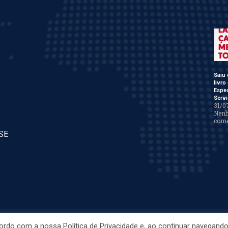
Saiu 
livro
Espe
Servi
31/0
Nen
come
/SE
ordo com a nossa Política de Privacidade e, ao continuar navegando