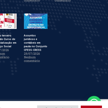
comentário
comentário
o terceiro
Assuntos
 do Curso de
jurídicos e
cialização em
contábeis em
ço Social
pauta no Conjunto
7/2026
CFESS-CRESS
hum
29/07/2026
ntário
Nenhum
comentário
,