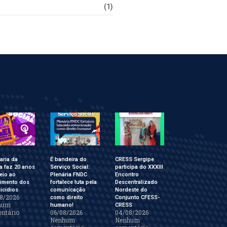
(1)
aria da
É bandeira do
CRESS Sergipe
a faz 20 anos
Serviço Social:
participa do XXXIII
eio ao
Plenária FNDC
Encontro
cimento dos
fortalece luta pela
Descentralizado
icídios
comunicação
Nordeste do
8/2026
como direito
Conjunto CFESS-
hum
humano!
CRESS
ntário
06/08/2026
04/08/2026
Nenhum
Nenhum