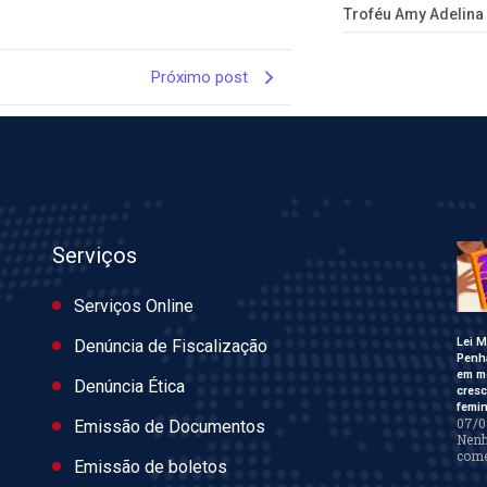
Troféu Amy Adelina
Próximo post
Serviços
Serviços Online
Lei M
Denúncia de Fiscalização
Penh
em m
Denúncia Ética
cres
femin
07/0
Emissão de Documentos
Nen
come
Emissão de boletos