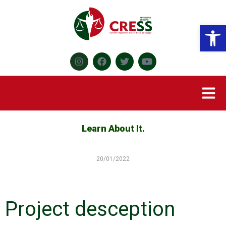
Abr
Learn About It.
20/01/2022
Project desception