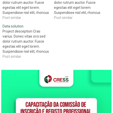
dolor rutrum auctor. Fusce
dolor rutrum auctor. Fusce
egestas elit eget lorem.
egestas elit eget lorem.
Suspendisse nisl elit, rhoncus
Suspendisse nisl elit, rhoncus
eementum acondimentum
Post similar
eementum acondimentum
Post similar
eget, diam. Nam at tortor in
eget, diam. Nam at tortor in
Data solution
tellus interdum sagitliquam
tellus interdum sagitliquam
Project desception Cras
lobortis. Donec orci lectus,
lobortis. Donec orci lectus,
varius. Donec vitae orci sed
aliquam ut, faucibus smod id,
aliquam ut, faucibus smod id,
dolor rutrum auctor. Fusce
nulla. Curabitur blandit mollis
nulla. Curabitur blandit mollis
egestas elit eget lorem.
lacus. Nam adipiscing.
lacus. Nam adipiscing.
Suspendisse nisl elit, rhoncus
Vestibulum eu odio.…
Vestibulum eu odio.…
eementum acondimentum
Post similar
eget, diam. Nam at tortor in
tellus interdum sagitliquam
lobortis. Donec orci lectus,
aliquam ut, faucibus smod id,
nulla. Curabitur blandit mollis
lacus. Nam adipiscing.
Vestibulum eu odio.…