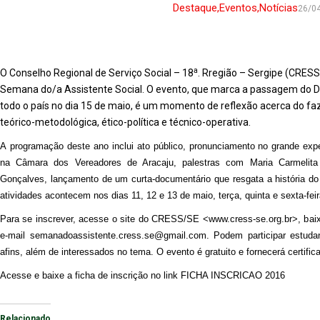
Destaque
,
Eventos
,
Notícias
26/0
a
O
C
onselho Regional de Ser
viço Social – 18
. Rregião – Sergipe (CRESS
Semana do/a Assistente Social. O evento, que
marca a passagem do
D
todo o país no dia 15 de maio,
é um momento de reflexão acerca do faze
teórico-metodológica, ético-política e técnico-operativa.
A
programação deste ano inclui ato público,
pronunciamento
no grande expe
na Câmara dos Vereadores de Aracaju
, palestras com Maria Carmelit
Gonçalves, lançamento de um curta-documentário que resgata a história 
atividades acontecem nos dias
11,
12 e 13 de maio,
terça,
quinta e sexta-feir
Para se inscrever, acesse o site do CRESS/SE <
www.cress-se.org.br
>, b
ai
e-mail
semanadoassistente.cress.se@gmail.com
. Podem participar estuda
afins, além de interessados no tema. O evento é gratuito e fornecerá certific
Acesse e baixe a ficha de inscrição no link
FICHA INSCRICAO 2016
Relacionado