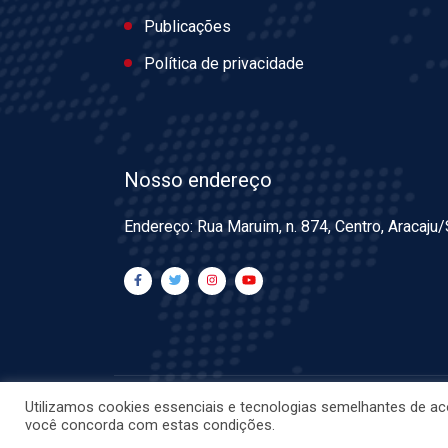
Publicações
Política de privacidade
Nosso endereço
Endereço: Rua Maruim, n. 874, Centro, Aracaju
Utilizamos cookies essenciais e tecnologias semelhantes de ac
© CRESS-
você concorda com estas condições.