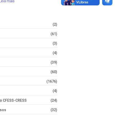
Leia mais
(2)
(61)
(3)
(4)
(39)
(60)
(1676)
(4)
nto CFESS-CRESS
(24)
rsos
(32)