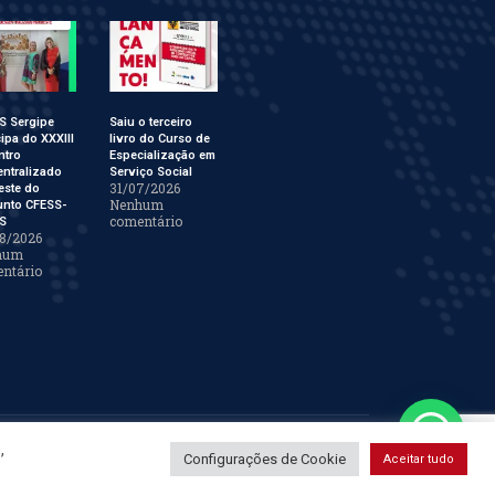
S Sergipe
Saiu o terceiro
cipa do XXXIII
livro do Curso de
ntro
Especialização em
ntralizado
Serviço Social
31/07/2026
este do
Nenhum
unto CFESS-
comentário
S
8/2026
hum
ntário
,
WEBMIDIA
Configurações de Cookie
Aceitar tudo