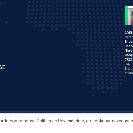
CRES
parti
Enco
Desce
Nord
Conj
CRES
04/0
/SE
Nen
come
ordo com a nossa Política de Privacidade e, ao continuar navegando
SE 2022. Todos os Direitos Reservados. Desenvolvido por
JS