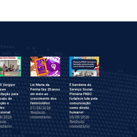
S Sergipe
Lei Maria da
É bandeira do
ove
Penha faz 20 anos
Serviço Social:
itação para
em meio ao
Plenária FNDC
ssão de
crescimento dos
fortalece luta pela
ição e
feminicídios
comunicação
07/08/2026
tro
como direito
Nenhum
ssional
humano!
8/2026
comentário
06/08/2026
hum
Nenhum
ntário
comentário