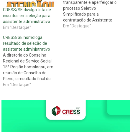
transparente e aperfeiçoar o
processo Seletivo
CRESS/SE divulga lista de
Simplificado para a
inscritos em seleção para
contratação de Assistente
assistente administrativo
Administrativo, o Conselho
Em "Destaque"
Em "Destaque"
Regional de Serviço Social
CRESS/SE homologa
18a. Região – Sergipe
resultado de seleção de
(CRESS/SE) apresentou,
assistente administrativo
nesta segunda-feira, 11,
A diretoria do Conselho
retificações e inclusão no
Regional de Serviço Social –
edital Edital n°
18ª Região homologou, em
01/2016/CRESS-SE. A nova
reunião de Conselho de
versão do edital altera os
Pleno, o resultado final do
subitens 6.1,…
Processo Seletivo
Em "Destaque"
Simplificado para o cargo de
Assistente Administrativo
conforme edital nº 01/2016.
Vale lembrar que, por meio
do processo seletivo, o
CRESS disponibilizou uma
(1) vaga, sendo…