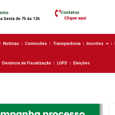
Contatos
ento
Clique aqui
a Sexta de 7h às 13h
Notícias
Comissões
Transparência
Inscritos
Denúncia de Fiscalização
LGPD
Eleições