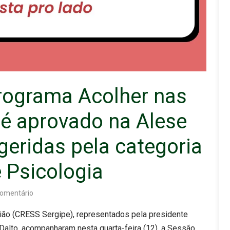
Programa Acolher nas
 é aprovado na Alese
geridas pela categoria
e Psicologia
omentário
ião (CRESS Sergipe), representados pela presidente
 Dalto, acompanharam nesta quarta-feira (12), a Sessão